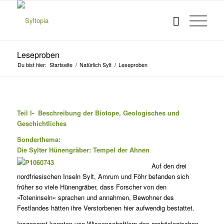
Leseproben
Du bist hier:
Startseite
/
Natürlich Sylt
/
Leseproben
Teil I- Beschreibung der Biotope, Geologisches und
Geschichtliches
Sonderthema:
Die Sylter Hünengräber: Tempel der Ahnen
Auf den drei
nordfriesischen Inseln Sylt, Amrum und Föhr befanden sich
früher so viele Hünengräber, dass Forscher von den
»Toteninseln« sprachen und annahmen, Bewohner des
Festlandes hätten ihre Verstorbenen hier aufwendig bestattet.
Insgesamt konnten von Wissenschaftlern des archäologischen