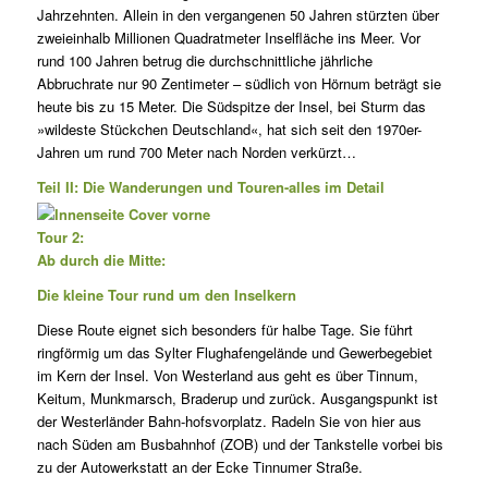
Jahrzehnten. Allein in den vergangenen 50 Jahren stürzten über
zweieinhalb Millionen Quadratmeter Inselfläche ins Meer. Vor
rund 100 Jahren betrug die durchschnittliche jährliche
Abbruchrate nur 90 Zentimeter – südlich von
Hörnum beträgt sie
heute bis zu 15 Meter. Die Südspitze der Insel, bei Sturm das
»wildeste Stückchen Deutschland«, hat sich seit den 1970er-
Jahren um rund 700 Meter nach Norden verkürzt…
Teil II: Die Wanderungen und Touren-alles im Detail
Tour 2:
Ab durch die Mitte:
Die kleine Tour rund um den Inselkern
Diese Route eignet sich besonders für halbe Tage. Sie führt
ringförmig um das Sylter Flughafengelände und Gewerbegebiet
im Kern der Insel. Von Westerland aus geht es über Tinnum,
Keitum, Munkmarsch, Braderup und zurück. Ausgangspunkt ist
der Westerländer Bahn-hofsvorplatz. Radeln Sie von hier aus
nach Süden am Busbahnhof (ZOB) und der Tankstelle vorbei bis
zu der Autowerkstatt an der Ecke Tinnumer Straße.