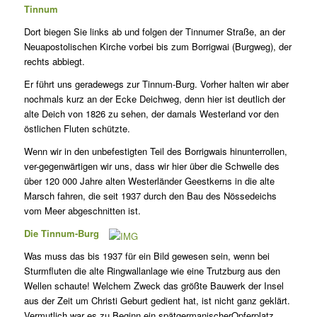
Tinnum
Dort biegen Sie links ab und folgen der Tinnumer Straße, an der
Neuapostolischen Kirche vorbei bis zum Borrigwai (Burgweg), der
rechts abbiegt.
Er führt uns geradewegs zur Tinnum-Burg. Vorher halten wir aber
nochmals kurz an der Ecke Deichweg, denn hier ist deutlich der
alte Deich von 1826 zu sehen, der damals Westerland vor den
östlichen Fluten schützte.
Wenn wir in den unbefestigten Teil des Borrigwais hinunterrollen,
ver-gegenwärtigen wir uns, dass wir hier über die Schwelle des
über 120 000 Jahre alten Westerländer Geestkerns in die alte
Marsch fahren, die seit 1937 durch den Bau des Nössedeichs
vom Meer abgeschnitten ist.
Die Tinnum-Burg
Was muss das bis 1937 für ein Bild gewesen sein, wenn bei
Sturmfluten die alte Ringwallanlage wie eine Trutzburg aus den
Wellen schaute! Welchem Zweck das größte Bauwerk der Insel
aus der Zeit um Christi Geburt gedient hat, ist nicht ganz geklärt.
Vermutlich war es zu Beginn ein spätgermanischerOpferplatz.